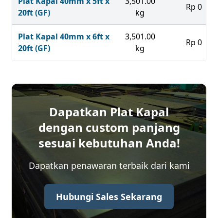
Plat Kapal 40mm x 5ft x
3,501.00
Rp 0
20ft (GF)
kg
Plat Kapal 40mm x 6ft x
3,501.00
Rp 0
20ft (GF)
kg
Dapatkan Plat Kapal
dengan custom panjang
sesuai kebutuhan Anda!
Dapatkan penawaran terbaik dari kami
Hubungi Sales Sekarang