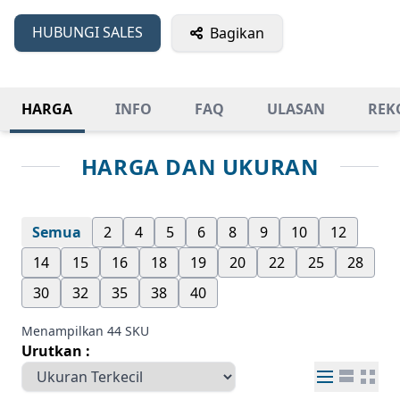
HUBUNGI SALES
Bagikan
HARGA
INFO
FAQ
ULASAN
REK
HARGA DAN UKURAN
Semua
2
4
5
6
8
9
10
12
14
15
16
18
19
20
22
25
28
30
32
35
38
40
Menampilkan 44 SKU
Urutkan :